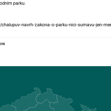
rodním parku.
ty/chalupuv-navrh-zakona-o-parku-nici-sumavu-jen-men
IN