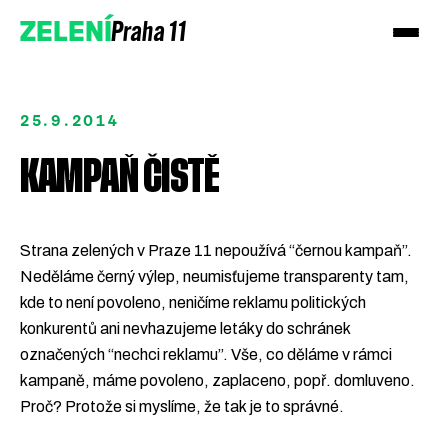
Praha 11
ZELENÍ
25.9.2014
KAMPAŇ ČISTĚ
Strana zelených v Praze 11 nepoužívá “černou kampaň”.
Neděláme černý výlep, neumisťujeme transparenty tam,
Podpořte nás
kde to není povoleno, neničíme reklamu politických
konkurentů ani nevhazujeme letáky do schránek
Přidejte se
označených “nechci reklamu”. Vše, co děláme v rámci
kampaně, máme povoleno, zaplaceno, popř. domluveno.
Proč? Protože si myslíme, že tak je to správné.