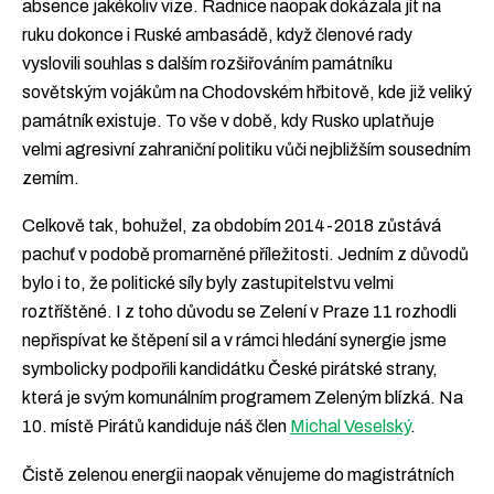
absence jakékoliv vize. Radnice naopak dokázala jít na
ruku dokonce i Ruské ambasádě, když členové rady
vyslovili souhlas s dalším rozšiřováním památníku
sovětským vojákům na Chodovském hřbitově, kde již veliký
památník existuje. To vše v době, kdy Rusko uplatňuje
velmi agresivní zahraniční politiku vůči nejbližším sousedním
zemím.
Celkově tak, bohužel, za obdobím 2014-2018 zůstává
pachuť v podobě promarněné příležitosti. Jedním z důvodů
bylo i to, že politické síly byly zastupitelstvu velmi
roztříštěné. I z toho důvodu se Zelení v Praze 11 rozhodli
nepřispívat ke štěpení sil a v rámci hledání synergie jsme
symbolicky podpořili kandidátku České pirátské strany,
která je svým komunálním programem Zeleným blízká. Na
10. místě Pirátů kandiduje náš člen
Michal Veselský
.
Čistě zelenou energii naopak věnujeme do magistrátních