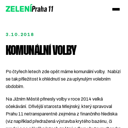
Praha 11
ZELENÍ
3.10.2018
KOMUNÁLNÍ VOLBY
Po čtyřech letech zde opět máme komunální volby. Nabízí
se tak příležitost k ohlédnutí se za uplynulým volebním
Podpořte nás
obdobím.
Přidejte se
Na Jižním Městě přinesly volby v roce 2014 velká
očekávání. Dřívější starosta Mlejnský, který spravoval
Prahu 11 netransparentně zejména z finančního hlediska
(viz například předražená výstavba krytého bazénu, či