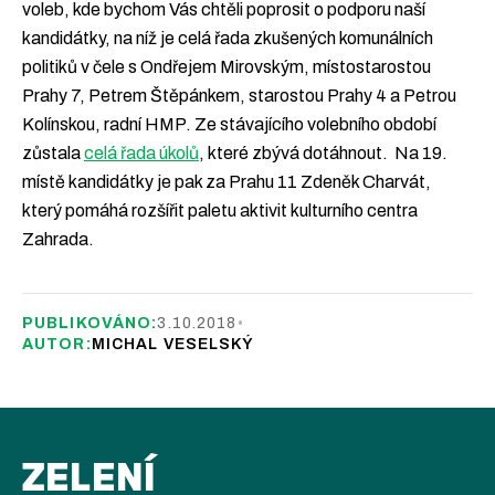
voleb, kde bychom Vás chtěli poprosit o podporu naší
kandidátky, na níž je celá řada zkušených komunálních
politiků v čele s Ondřejem Mirovským, místostarostou
Prahy 7, Petrem Štěpánkem, starostou Prahy 4 a Petrou
Kolínskou, radní HMP. Ze stávajícího volebního období
zůstala
celá řada úkolů
, které zbývá dotáhnout. Na 19.
místě kandidátky je pak za Prahu 11 Zdeněk Charvát,
který pomáhá rozšířit paletu aktivit kulturního centra
Zahrada.
PUBLIKOVÁNO:
3.10.2018
•
AUTOR:
MICHAL VESELSKÝ
ZELENÍ