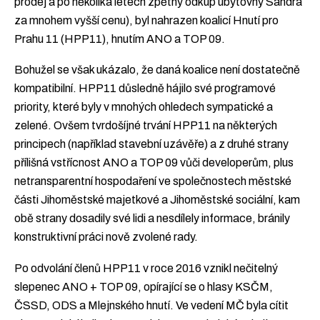
prodej a po několika letech zpětný odkup ubytovny Sandra
za mnohem vyšší cenu), byl nahrazen koalicí Hnutí pro
Prahu 11 (HPP11), hnutím ANO a TOP 09.
Bohužel se však ukázalo, že daná koalice není dostatečně
kompatibilní. HPP11 důsledně hájilo své programové
priority, které byly v mnohých ohledech sympatické a
zelené. Ovšem tvrdošíjné trvání HPP11 na některých
principech (například stavební uzávěře) a z druhé strany
přílišná vstřícnost ANO a TOP 09 vůči developerům, plus
netransparentní hospodaření ve společnostech městské
části Jihoměstské majetkové a Jihoměstské sociální, kam
obě strany dosadily své lidi a nesdílely informace, bránily
konstruktivní práci nově zvolené rady.
Po odvolání členů HPP11 v roce 2016 vznikl nečitelný
slepenec ANO + TOP 09, opírající se o hlasy KSČM,
ČSSD, ODS a Mlejnského hnutí. Ve vedení MČ byla cítit