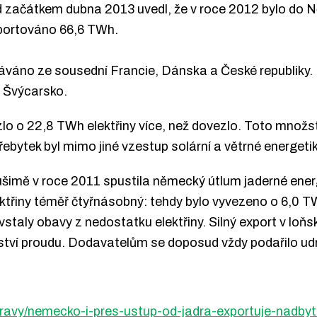
ad začátkem dubna 2013 uvedl, že v roce 2012 bylo do 
portováno 66,6 TWh.
dáváno ze sousední Francie, Dánska a České republiky.
a Švýcarsko.
 o 22,8 TWh elektřiny více, než dovezlo. Toto množstv
ebytek byl mimo jiné vzestup solární a větrné energetik
šimě v roce 2011 spustila německý útlum jaderné energ
třiny téměř čtyřnásobný: tehdy bylo vyvezeno o 6,0 TW
taly obavy z nedostatku elektřiny. Silný export v loňsk
tví proudu. Dodavatelům se doposud vždy podařilo udrže
zpravy/nemecko-i-pres-ustup-od-jadra-exportuje-nadby