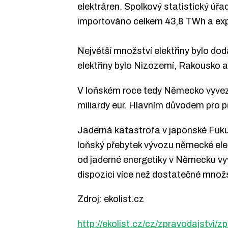
elektráren. Spolkový statistický úř
importováno celkem 43,8 TWh a ex
Největší množství elektřiny bylo do
elektřiny bylo Nizozemí, Rakousko 
V loňském roce tedy Německo vyvezlo
miliardy eur. Hlavním důvodem pro př
Jaderná katastrofa v japonské Fuku
loňský přebytek vývozu německé elek
od jaderné energetiky v Německu vyvs
dispozici více než dostatečné množs
Zdroj: ekolist.cz
http://ekolist.cz/cz/zpravodajstvi/