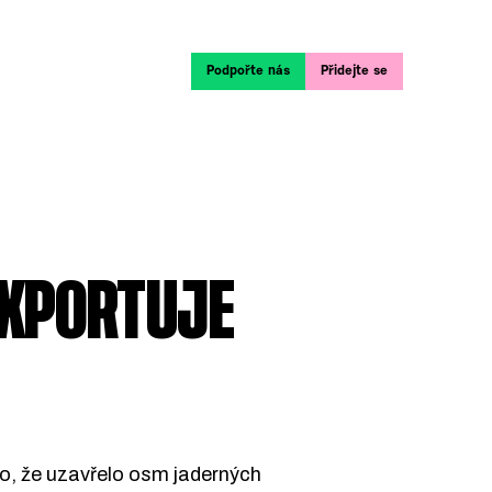
Podpořte nás
Přidejte se
EXPORTUJE
 to, že uzavřelo osm jaderných