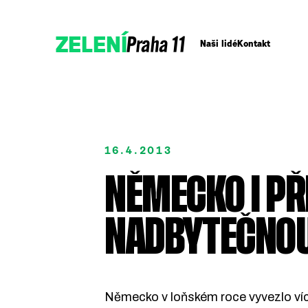
Praha 11
ZELENÍ
Naši lidé
Kontakt
16.4.2013
Podpořte nás
NĚMECKO I PŘ
Přidejte se
NADBYTEČNOU
Německo v loňském roce vyvezlo více 