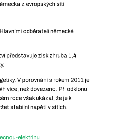
Německa z evropských sítí
 Hlavními odběrateli německé
í představuje zisk zhruba 1,4
y.
etiky. V porovnání s rokem 2011 je
h více, než dovezeno. Při odklonu
ém roce však ukázal, že je k
t stabilní napětí v sítích.
tecnou-elektrinu