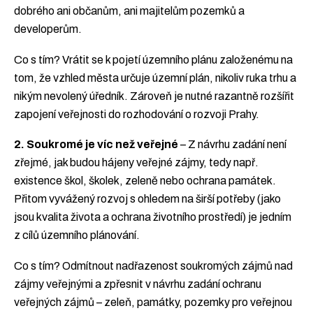
dobrého ani občanům, ani majitelům pozemků a
developerům.
Co s tím? Vrátit se k pojetí územního plánu založenému na
tom, že vzhled města určuje územní plán, nikoliv ruka trhu a
nikým nevolený úředník. Zároveň je nutné razantně rozšířit
zapojení veřejnosti do rozhodování o rozvoji Prahy.
2. Soukromé je víc než veřejné
– Z návrhu zadání není
zřejmé, jak budou hájeny veřejné zájmy, tedy např.
existence škol, školek, zeleně nebo ochrana památek.
Přitom vyvážený rozvoj s ohledem na širší potřeby (jako
jsou kvalita života a ochrana životního prostředí) je jedním
z cílů územního plánování.
Co s tím? Odmítnout nadřazenost soukromých zájmů nad
zájmy veřejnými a zpřesnit v návrhu zadání ochranu
veřejných zájmů – zeleň, památky, pozemky pro veřejnou