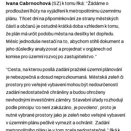
Ivana Cabrnochová
(SZ) k tomu říká: “Žádáme o
prodloužení lhůty na vyjádření k metropolitnímu územnímu
plánu. Třicet dní na připomínkování ze strany městských
částí a občanů je ostudně krátká doba vzhledem k tomu,
že plán má určit podobu města na desítky let dopředu.
Měsíc jednoduše nestačí na to, abychom stihli dokument a
jeho důsledky analyzovat a projednat v orgánech od
komise pro územní rozvoj po zastupitelstvo.”
“Cesta, na kterou posílá zadání pražské územní plánování
je nebezpečná a dosud neprozkoumaná. Městská zeleň či
prostory pro veřejné vybavení mohou být nedourčeností
zadání nedostatečně chráněny a budou ohroženy
nevhodnými investičními záměry. Stavební úřady rozhodují
podle principu ‘co není zakázáno, je povoleno’, proto je
nutné vybrané prostory jako je zeleň nebo veřejné vybavení
v územním plánu pečlivě vymezit a ochránit. Zadání
metropolitního plánu je v tom zcela nedostatečné,” říká k