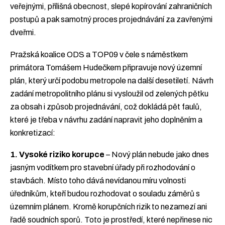
veřejnými, přílišná obecnost, slepé kopírování zahraničních
postupů a pak samotný proces projednávání za zavřenými
dveřmi.
Pražská koalice ODS a TOP09 v čele s náměstkem
primátora Tomášem Hudečkem připravuje nový územní
plán, který určí podobu metropole na další desetiletí. Návrh
zadání metropolitního plánu si vysloužil od zelených pětku
za obsah i způsob projednávání, což dokládá pět faulů,
které je třeba v návrhu zadání napravit jeho doplněním a
konkretizací:
1. Vysoké riziko korupce
– Nový plán nebude jako dnes
jasným vodítkem pro stavební úřady při rozhodování o
stavbách. Místo toho dává nevídanou míru volnosti
úředníkům, kteří budou rozhodovat o souladu záměrů s
územním plánem. Kromě korupčních rizik to nezamezí ani
řadě soudních sporů. Toto je prostředí, které nepřinese nic