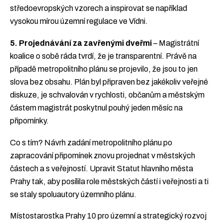
středoevropských vzorech a inspirovat se například
vysokou mírou územní regulace ve Vídni.
5. Projednávání za zavřenými dveřmi
– Magistrátní
koalice o sobě ráda tvrdí, že je transparentní. Právě na
případě metropolitního plánu se projevilo, že jsou to jen
slova bez obsahu. Plán byl připraven bez jakékoliv veřejné
diskuze, je schvalován v rychlosti, občanům a městským
částem magistrát poskytnul pouhý jeden měsíc na
připomínky.
Co s tím? Návrh zadání metropolitního plánu po
zapracování připomínek znovu projednat v městských
částech a s veřejností. Upravit Statut hlavního města
Prahy tak, aby posílila role městských částí i veřejnosti a ti
se staly spoluautory územního plánu.
Místostarostka Prahy 10 pro územní a strategický rozvoj