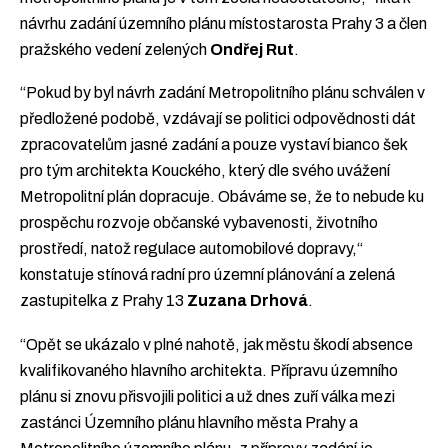
návrhu zadání územního plánu místostarosta Prahy 3 a člen
pražského vedení zelených
Ondřej Rut
.
“Pokud by byl návrh zadání Metropolitního plánu schválen v
předložené podobě, vzdávají se politici odpovědnosti dát
zpracovatelům jasné zadání a pouze vystaví bianco šek
pro tým architekta Kouckého, který dle svého uvážení
Metropolitní plán dopracuje. Obáváme se, že to nebude ku
prospěchu rozvoje občanské vybavenosti, životního
prostředí, natož regulace automobilové dopravy,“
konstatuje stínová radní pro územní plánování a zelená
zastupitelka z Prahy 13
Zuzana Drhová
.
“Opět se ukázalo v plné nahotě, jak městu škodí absence
kvalifikovaného hlavního architekta. Přípravu územního
plánu si znovu přisvojili politici a už dnes zuří válka mezi
zastánci Územního plánu hlavního města Prahy a