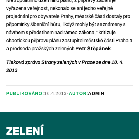
Metropolitního územního plánu, z přípravy zadání je
vyřazena veřejnost, nekonalo se ani jedno veřejné
projednání pro obyvatele Prahy, městské části dostaly pro
připomínky šibeniční lhůtu, i když mohly být seznámeny s
návrhem s předstihem nad rámec zákona,” kritizuje
chaotickou přípravu plánu zastupitel městské části Praha 4
a předseda pražských zelených
Petr Štěpánek
.
Tisková zpráva Strany zelených v Praze ze dne 10. 4.
2013
PUBLIKOVÁNO:
16.4.2013
•
AUTOR:
ADMIN
ZELENÍ