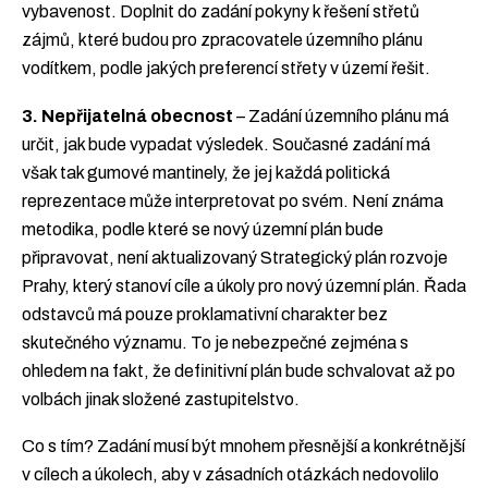
vybavenost. Doplnit do zadání pokyny k řešení střetů
zájmů, které budou pro zpracovatele územního plánu
vodítkem, podle jakých preferencí střety v území řešit.
3. Nepřijatelná obecnost
– Zadání územního plánu má
určit, jak bude vypadat výsledek. Současné zadání má
však tak gumové mantinely, že jej každá politická
reprezentace může interpretovat po svém. Není známa
metodika, podle které se nový územní plán bude
připravovat, není aktualizovaný Strategický plán rozvoje
Prahy, který stanoví cíle a úkoly pro nový územní plán. Řada
odstavců má pouze proklamativní charakter bez
skutečného významu. To je nebezpečné zejména s
ohledem na fakt, že definitivní plán bude schvalovat až po
volbách jinak složené zastupitelstvo.
Co s tím? Zadání musí být mnohem přesnější a konkrétnější
v cílech a úkolech, aby v zásadních otázkách nedovolilo