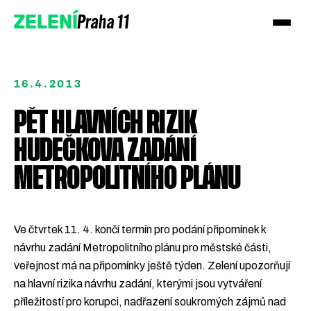
Praha 11
ZELENÍ
16.4.2013
PĚT HLAVNÍCH RIZIK
HUDEČKOVA ZADÁNÍ
METROPOLITNÍHO PLÁNU
Podpořte nás
Ve čtvrtek 11. 4. končí termín pro podání připomínek k
Přidejte se
návrhu zadání Metropolitního plánu pro městské části,
veřejnost má na připomínky ještě týden. Zelení upozorňují
na hlavní rizika návrhu zadání, kterými jsou vytváření
příležitostí pro korupci, nadřazení soukromých zájmů nad