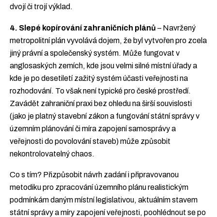
dvojí či trojí výklad.
4. Slepé kopírování zahraničních plánů
– Navržený
metropolitní plán vyvolává dojem, že byl vytvořen pro zcela
jiný právní a společenský systém. Může fungovat v
anglosaských zemích, kde jsou velmi silné místní úřady a
kde je po desetiletí zažitý systém účasti veřejnosti na
rozhodování. To však není typické pro české prostředí.
Zavádět zahraniční praxi bez ohledu na širší souvislosti
(jako je platný stavební zákon a fungování státní správy v
územním plánování či míra zapojení samosprávy a
veřejnosti do povolování staveb) může způsobit
nekontrolovatelný chaos.
Co s tím? Přizpůsobit návrh zadání i připravovanou
metodiku pro zpracování územního plánu realistickým
podmínkám daným místní legislativou, aktuálním stavem
státní správy a míry zapojení veřejnosti, poohlédnout se po