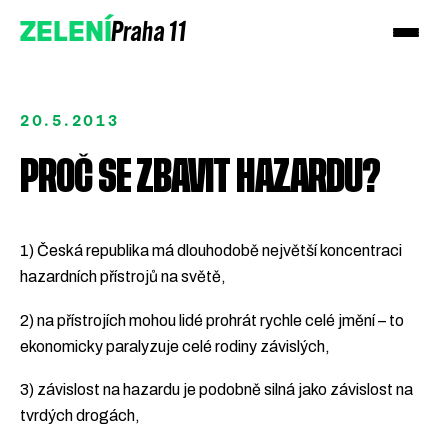
Praha 11
ZELENÍ
20.5.2013
PROČ SE ZBAVIT HAZARDU?
1) Česká republika má dlouhodobě největší koncentraci
hazardních přístrojů na světě,
Podpořte nás
2) na přístrojích mohou lidé prohrát rychle celé jmění – to
Přidejte se
ekonomicky paralyzuje celé rodiny závislých,
3) závislost na hazardu je podobně silná jako závislost na
tvrdých drogách,