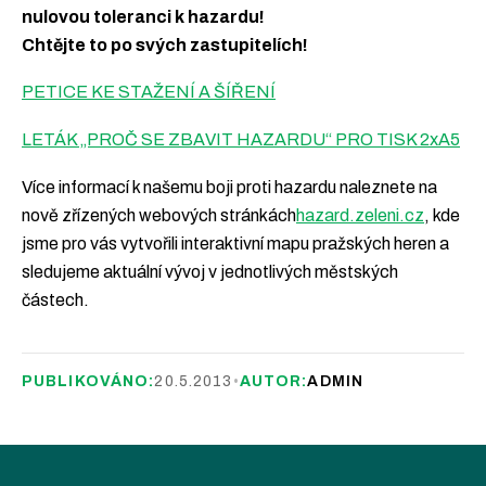
nulovou toleranci k hazardu!
Chtějte to po svých zastupitelích!
PETICE KE STAŽENÍ A ŠÍŘENÍ
LETÁK „PROČ SE ZBAVIT HAZARDU“ PRO TISK 2xA5
Více informací k našemu boji proti hazardu naleznete na
nově zřízených webových stránkách
hazard.zeleni.cz
, kde
jsme pro vás vytvořili interaktivní mapu pražských heren a
sledujeme aktuální vývoj v jednotlivých městských
částech.
PUBLIKOVÁNO:
20.5.2013
•
AUTOR:
ADMIN