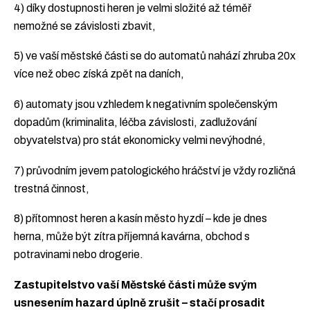
4) díky dostupnosti heren je velmi složité až téměř
nemožné se závislosti zbavit,
5) ve vaší městské části se do automatů nahází zhruba 20x
více než obec získá zpět na daních,
6) automaty jsou vzhledem k negativním společenským
dopadům (kriminalita, léčba závislosti, zadlužování
obyvatelstva) pro stát ekonomicky velmi nevýhodné,
7) průvodním jevem patologického hráčství je vždy rozličná
trestná činnost,
8) přítomnost heren a kasín město hyzdí – kde je dnes
herna, může být zítra příjemná kavárna, obchod s
potravinami nebo drogerie.
Zastupitelstvo vaší Městské části může svým
usnesením hazard úplně zrušit – stačí prosadit