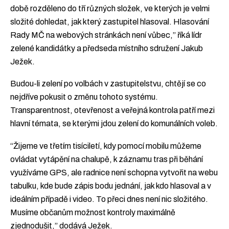
době rozděleno do tří různých složek, ve kterých je velmi
složité dohledat, jak který zastupitel hlasoval. Hlasování
Rady MČ na webových stránkách není vůbec,” říká lídr
zelené kandidátky a předseda místního sdružení Jakub
Ježek.
Budou-li zelení po volbách v zastupitelstvu, chtějí se co
nejdříve pokusit o změnu tohoto systému.
Transparentnost, otevřenost a veřejná kontrola patří mezi
hlavní témata, se kterými jdou zelení do komunálních voleb.
“Žijeme ve třetím tisíciletí, kdy pomocí mobilu můžeme
ovládat vytápění na chalupě, k záznamu tras při běhání
využíváme GPS, ale radnice není schopna vytvořit na webu
tabulku, kde bude zápis bodu jednání, jak kdo hlasoval a v
ideálním případě i video. To přeci dnes není nic složitého.
Musíme občanům možnost kontroly maximálně
zjednodušit,” dodává Ježek.