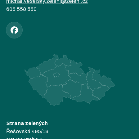
michal.veselsky.zeleni@zeleni.cz
608 558 580
Strana zelených
Řešovská 495/18