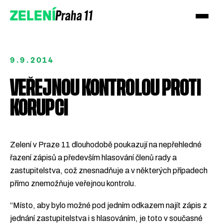
Praha 11
ZELENÍ
9.9.2014
VEŘEJNOU KONTROLOU PROTI
KORUPCI
Zelení v Praze 11 dlouhodobě poukazují na nepřehledné
Podpořte nás
řazení zápisů a především hlasování členů rady a
Přidejte se
zastupitelstva, což znesnadňuje a v některých případech
přímo znemožňuje veřejnou kontrolu.
“Místo, aby bylo možné pod jedním odkazem najít zápis z
jednání zastupitelstva i s hlasováním, je toto v současné