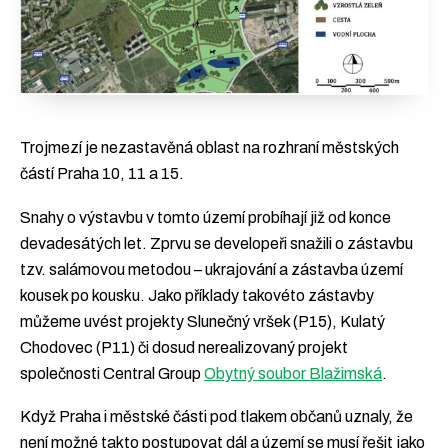
Trojmezí je nezastavěná oblast na rozhraní městských
částí Praha 10, 11 a 15.
Snahy o výstavbu v tomto území probíhají již od konce
devadesátých let. Zprvu se developeři snažili o zástavbu
tzv. salámovou metodou – ukrajování a zástavba území
kousek po kousku. Jako příklady takovéto zástavby
můžeme uvést projekty Slunečný vršek (P15), Kulatý
Chodovec (P11) či dosud nerealizovaný projekt
společnosti Central Group
Obytný soubor Blažimská
.
Když Praha i městské části pod tlakem občanů uznaly, že
není možné takto postupovat dál a území se musí řešit jako