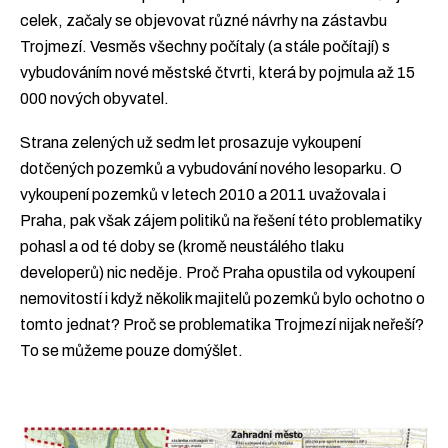
celek, začaly se objevovat různé návrhy na zástavbu
Trojmezí. Vesměs všechny počítaly (a stále počítají) s
vybudováním nové městské čtvrti, která by pojmula až 15
000 nových obyvatel.
Strana zelených už sedm let prosazuje vykoupení
dotčených pozemků a vybudování nového lesoparku. O
vykoupení pozemků v letech 2010 a 2011 uvažovala i
Praha, pak však zájem politiků na řešení této problematiky
pohasl a od té doby se (kromě neustálého tlaku
developerů) nic neděje. Proč Praha opustila od vykoupení
nemovitostí i když několik majitelů pozemků bylo ochotno o
tomto jednat? Proč se problematika Trojmezí nijak neřeší?
To se můžeme pouze domýšlet.