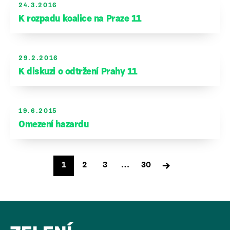
24.3.2016
K rozpadu koalice na Praze 11
29.2.2016
K diskuzi o odtržení Prahy 11
19.6.2015
Omezení hazardu
Stránkování
→
1
2
3
…
30
příspěvků